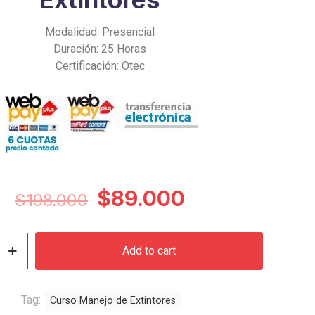
Modalidad: Presencial
Duración: 25 Horas
Certificación: Otec
Original
Current
$
89.000
$
198.000
price
price
was:
is:
Add to cart
$198.000.
$89.000.
Tag:
Curso Manejo de Extintores