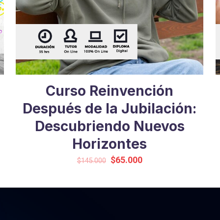
Curso Reinvención
Después de la Jubilación:
Descubriendo Nuevos
Horizontes
Original
Current
$
65.000
$
145.000
price
price
was:
is:
$145.000.
$65.000.