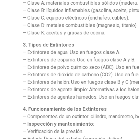
– Clase A: materiales combustibles sólidos (madera, p
– Clase B: líquidos inflamables (gasolina, aceite, pintu
– Clase C: equipos eléctricos (enchufes, cables).
– Clase D: metales combustibles (magnesio, titanio).
– Clase K: aceites y grasas de cocina.
3. Tipos de Extintores
– Extintores de agua: Uso en fuegos clase A.
– Extintores de espuma: Uso en fuegos clase A y B.
– Extintores de polvo químico seco (ABC): Uso en fue
– Extintores de dióxido de carbono (CO2): Uso en fue
– Extintores de halón: Uso en fuegos clase B y C (m
– Extintores de agente limpio: Alternativas a los hal
– Extintores de agentes húmedos: Uso en fuegos cla
4. Funcionamiento de los Extintores
– Componentes de un extintor: cilindro, manómetro, bo
–
Inspección y mantenimiento:
– Verificación de la presión.
– Estado físico del extintor (corrosión, daños).