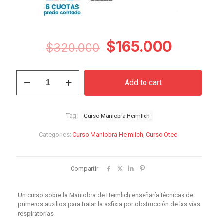
Original
Curren
$
165.000
$
320.000
price
price
was:
is:
Curso
Add to cart
Maniobra
$320.000.
$165.0
Heimlich
quantity
Tag:
Curso Maniobra Heimlich
Categories:
Curso Maniobra Heimlich
,
Curso Otec
Compartir
Un curso sobre la Maniobra de Heimlich enseñaría técnicas de
primeros auxilios para tratar la asfixia por obstrucción de las vías
respiratorias.