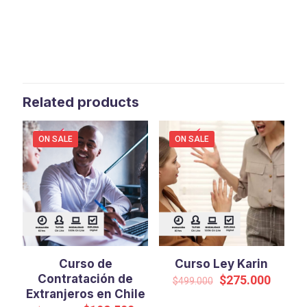
Related products
ON SALE
ON SALE
Curso de
Curso Ley Karin
Contratación de
Original
Curren
$
275.000
$
499.000
price
price
Extranjeros en Chile
was:
is: