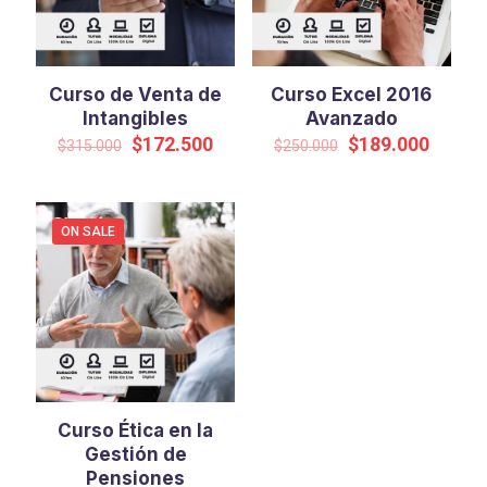
Curso de Venta de
Curso Excel 2016
Intangibles
Avanzado
Original
Current
Original
Curren
$
172.500
$
189.000
$
315.000
$
250.000
price
price
price
price
was:
is:
was:
is:
$315.000.
$172.500.
$250.000.
$189.0
ON SALE
Curso Ética en la
Gestión de
Pensiones