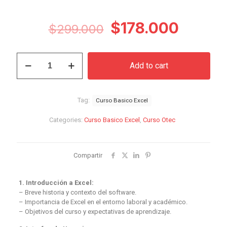
Original
Curren
$
178.000
$
299.000
price
price
was:
is:
Curso
Add to cart
Básico
$299.000.
$178.0
Excel
quantity
Tag:
Curso Basico Excel
Categories:
Curso Basico Excel
,
Curso Otec
Compartir
1. Introducción a Excel:
– Breve historia y contexto del software.
– Importancia de Excel en el entorno laboral y académico.
– Objetivos del curso y expectativas de aprendizaje.