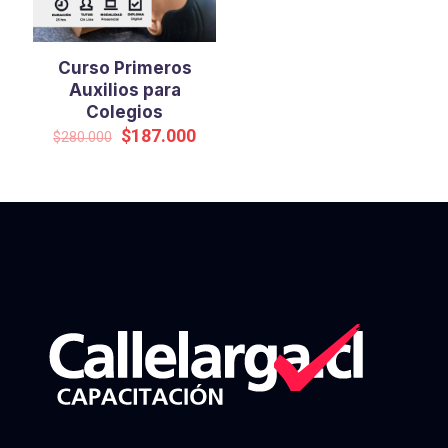
Curso Primeros
Auxilios para
Colegios
Original
Current
$
187.000
$
280.000
price
price
was:
is:
$280.000.
$187.000.