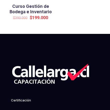
Curso Gestión de
Bodega e Inventario
Original
Current
$
199.000
$
390.000
price
price
was:
is:
$390.000.
$199.000.
Certificación